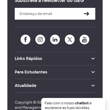
Subscreva a newsletter do ISEG
Links Rápidos
Para Estudantes
Atualidade
Copyright © ISEG Lisbon School of Economics
Fala com o nosso
chatbot
e
and Management 2026
esclarece as tuas dúvidas.