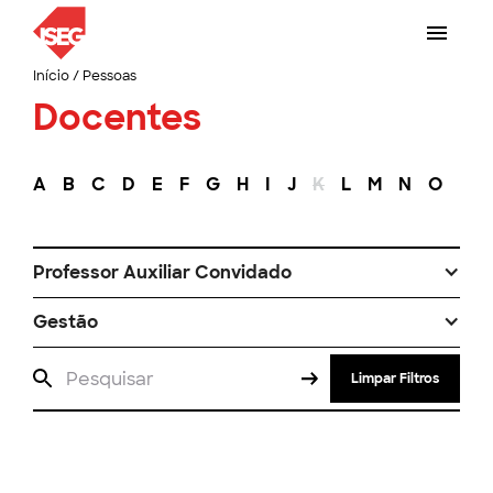
Início
/
Pessoas
Docentes
A
B
C
D
E
F
G
H
I
J
K
L
M
N
O
P
Professor Auxiliar Convidado
Gestão
Limpar Filtros