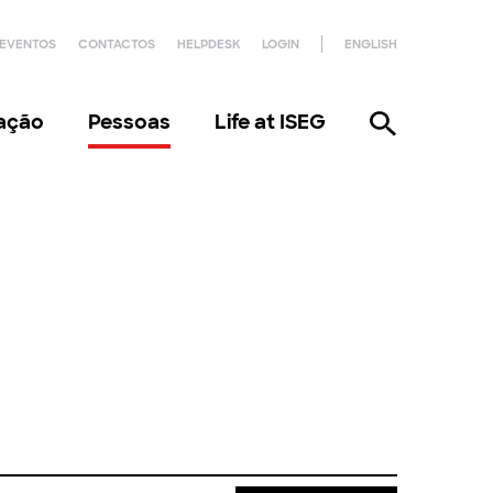
EVENTOS
CONTACTOS
HELPDESK
LOGIN
ENGLISH
gação
Pessoas
Life at ISEG