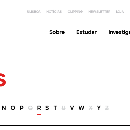
ULISBOA
NOTÍCIAS
CLIPPING
NEWSLETTER
LOJA
Sobre
Estudar
Investi
s
N
O
P
Q
R
S
T
U
V
W
X
Y
Z