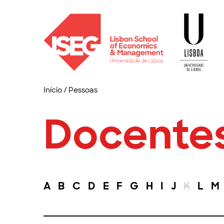
Início
/
Pessoas
Docente
A
B
C
D
E
F
G
H
I
J
K
L
M