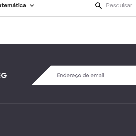
atemática
EG