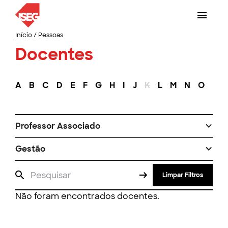
Início
/
Pessoas
Docentes
A
B
C
D
E
F
G
H
I
J
K
L
M
N
O
P
Professor Associado
Gestão
Limpar Filtros
Não foram encontrados docentes.