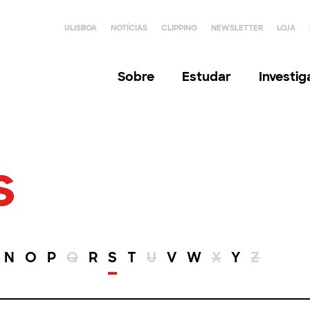
ULISBOA
NOTÍCIAS
CLIPPING
NEWSLETTER
LOJA
Sobre
Estudar
Investi
s
N
O
P
Q
R
S
T
U
V
W
X
Y
Z