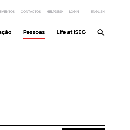
EVENTOS
CONTACTOS
HELPDESK
LOGIN
ENGLISH
gação
Pessoas
Life at ISEG