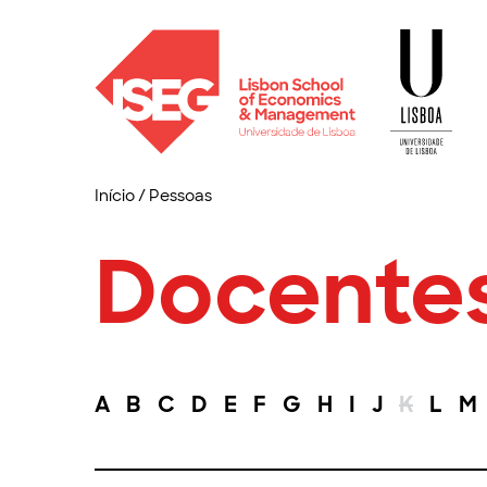
Início
/
Pessoas
Docente
A
B
C
D
E
F
G
H
I
J
K
L
M