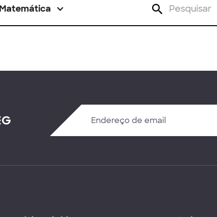
Matemática
EG