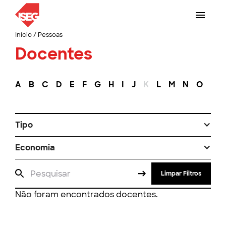
Início
/
Pessoas
Docentes
A
B
C
D
E
F
G
H
I
J
K
L
M
N
O
P
Tipo
Economia
Limpar Filtros
Não foram encontrados docentes.