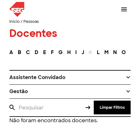
Início
/
Pessoas
Docentes
A
B
C
D
E
F
G
H
I
J
K
L
M
N
O
P
Assistente Convidado
Gestão
Limpar Filtros
Não foram encontrados docentes.