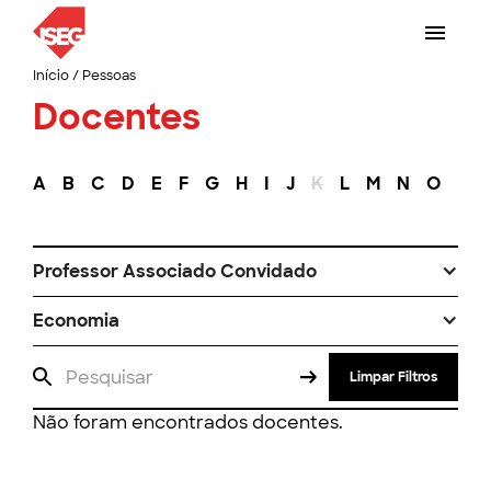
Início
/
Pessoas
Docentes
A
B
C
D
E
F
G
H
I
J
K
L
M
N
O
P
Professor Associado Convidado
Economia
Limpar Filtros
Não foram encontrados docentes.