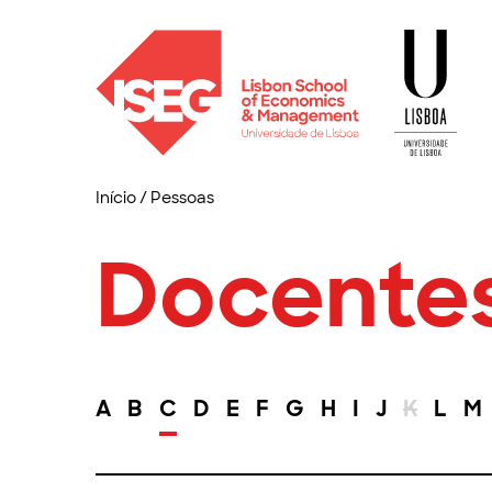
Início
/
Pessoas
Docente
A
B
C
D
E
F
G
H
I
J
K
L
M