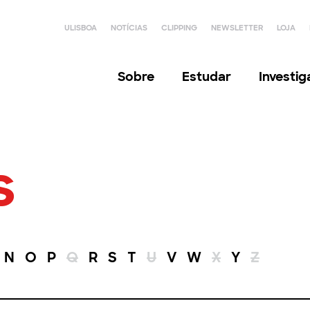
ULISBOA
NOTÍCIAS
CLIPPING
NEWSLETTER
LOJA
Sobre
Estudar
Investi
s
N
O
P
Q
R
S
T
U
V
W
X
Y
Z