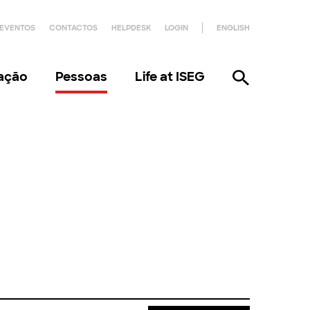
EVENTOS
CONTACTOS
HELPDESK
LOGIN
ENGLISH
gação
Pessoas
Life at ISEG