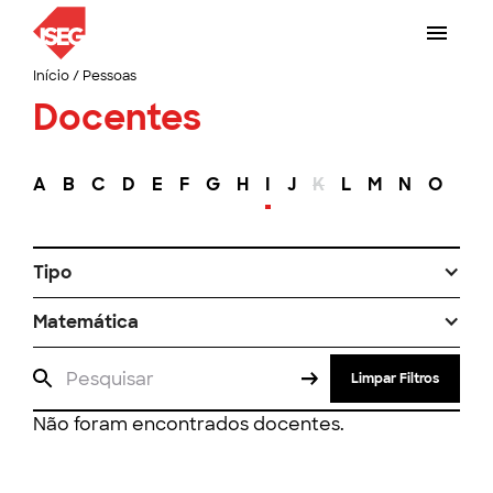
Início
/
Pessoas
Docentes
A
B
C
D
E
F
G
H
I
J
K
L
M
N
O
P
Tipo
Matemática
Limpar Filtros
Não foram encontrados docentes.