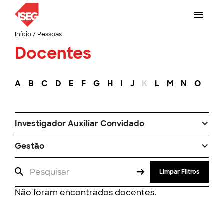
Início
/
Pessoas
Docentes
A
B
C
D
E
F
G
H
I
J
K
L
M
N
O
P
Investigador Auxiliar Convidado
Gestão
Limpar Filtros
Não foram encontrados docentes.