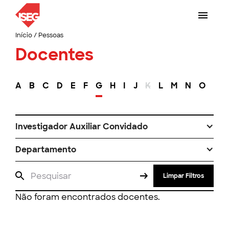
Início
/
Pessoas
Docentes
A
B
C
D
E
F
G
H
I
J
K
L
M
N
O
P
Investigador Auxiliar Convidado
Departamento
Limpar Filtros
Não foram encontrados docentes.