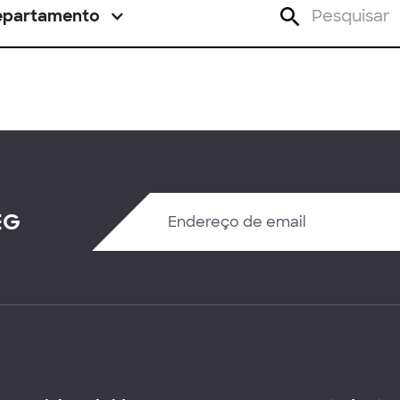
epartamento
EG