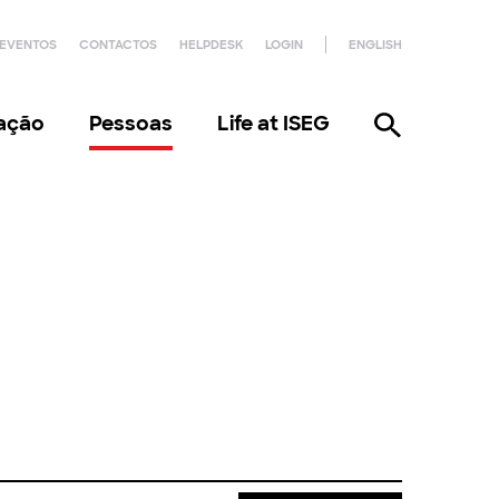
EVENTOS
CONTACTOS
HELPDESK
LOGIN
ENGLISH
gação
Pessoas
Life at ISEG