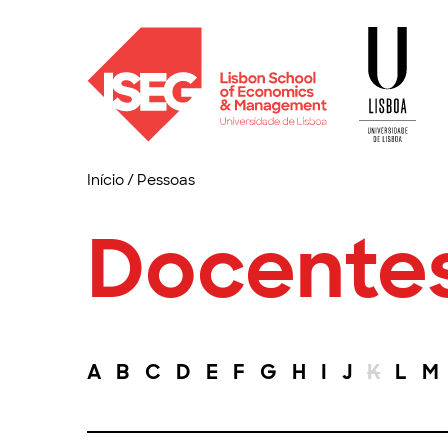
Início
/
Pessoas
Docente
A
B
C
D
E
F
G
H
I
J
K
L
M