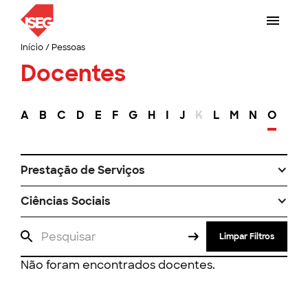
Início
/
Pessoas
Docentes
A
B
C
D
E
F
G
H
I
J
K
L
M
N
O
P
Prestação de Serviços
Ciências Sociais
Limpar Filtros
Não foram encontrados docentes.