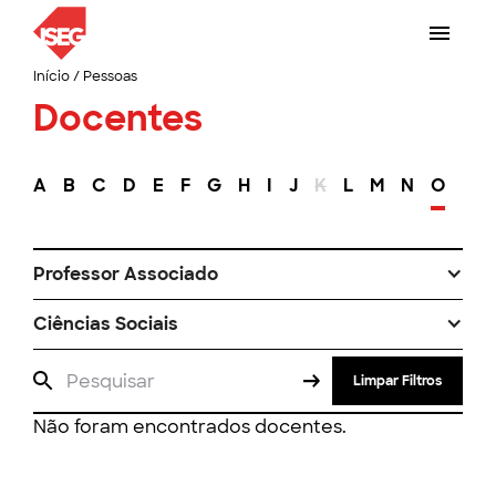
Início
/
Pessoas
Docentes
A
B
C
D
E
F
G
H
I
J
K
L
M
N
O
P
Professor Associado
Ciências Sociais
Limpar Filtros
Não foram encontrados docentes.