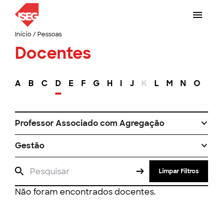
Início
/
Pessoas
Docentes
A
B
C
D
E
F
G
H
I
J
K
L
M
N
O
P
Professor Associado com Agregação
Gestão
Limpar Filtros
Não foram encontrados docentes.