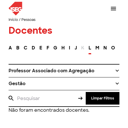
Início
/
Pessoas
Docentes
A
B
C
D
E
F
G
H
I
J
K
L
M
N
O
P
Professor Associado com Agregação
Gestão
Limpar Filtros
Não foram encontrados docentes.