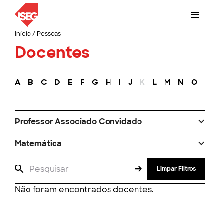
Início
/
Pessoas
Docentes
A
B
C
D
E
F
G
H
I
J
K
L
M
N
O
P
Professor Associado Convidado
Matemática
Limpar Filtros
Não foram encontrados docentes.