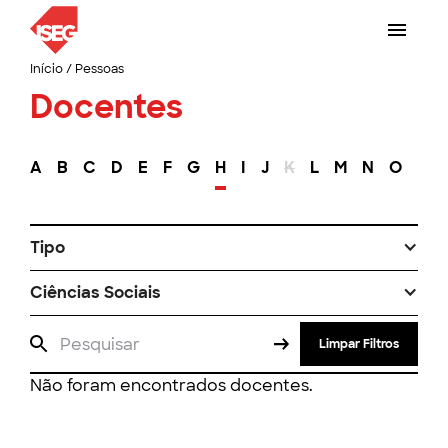
Início
/
Pessoas
Docentes
A
B
C
D
E
F
G
H
I
J
K
L
M
N
O
P
Tipo
Ciências Sociais
Limpar Filtros
Não foram encontrados docentes.