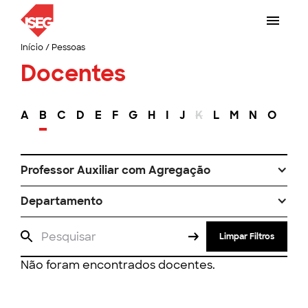
Início
/
Pessoas
Docentes
A
B
C
D
E
F
G
H
I
J
K
L
M
N
O
P
Professor Auxiliar com Agregação
Departamento
Limpar Filtros
Não foram encontrados docentes.