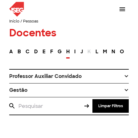
Início
/
Pessoas
Docentes
A
B
C
D
E
F
G
H
I
J
K
L
M
N
O
P
Professor Auxiliar Convidado
Gestão
Limpar Filtros