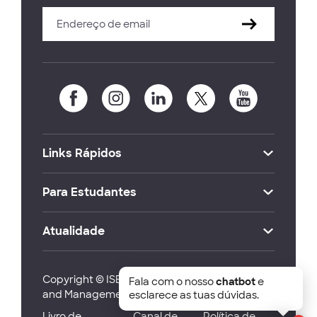
Links Rápidos
Para Estudantes
Atualidade
Copyright © ISEG Lisbon School of Economics
Fala com o nosso
chatbot
e
and Management 2026
esclarece as tuas dúvidas.
Livro de
Canal de
Política de