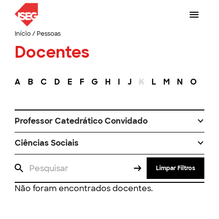
Início
/
Pessoas
Docentes
A
B
C
D
E
F
G
H
I
J
K
L
M
N
O
P
Professor Catedrático Convidado
Ciências Sociais
Limpar Filtros
Não foram encontrados docentes.