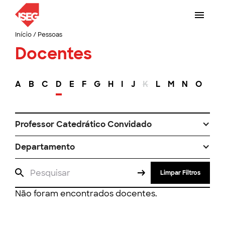
Início
/
Pessoas
Docentes
A
B
C
D
E
F
G
H
I
J
K
L
M
N
O
P
Professor Catedrático Convidado
Departamento
Limpar Filtros
Não foram encontrados docentes.