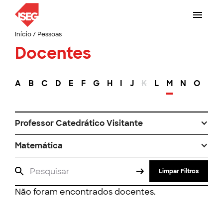
Início
/
Pessoas
Docentes
A
B
C
D
E
F
G
H
I
J
K
L
M
N
O
P
Professor Catedrático Visitante
Matemática
Limpar Filtros
Não foram encontrados docentes.