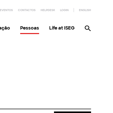
EVENTOS
CONTACTOS
HELPDESK
LOGIN
ENGLISH
gação
Pessoas
Life at ISEG