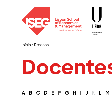
Início
/
Pessoas
Docente
A
B
C
D
E
F
G
H
I
J
K
L
M