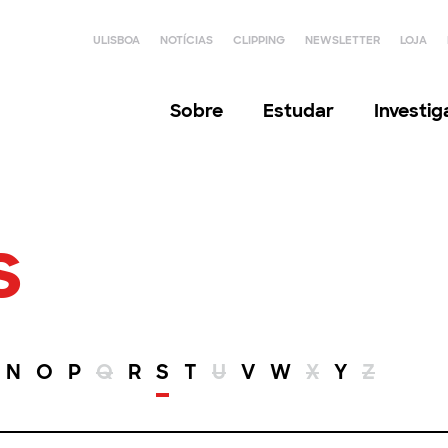
ULISBOA
NOTÍCIAS
CLIPPING
NEWSLETTER
LOJA
Sobre
Estudar
Investi
s
N
O
P
Q
R
S
T
U
V
W
X
Y
Z