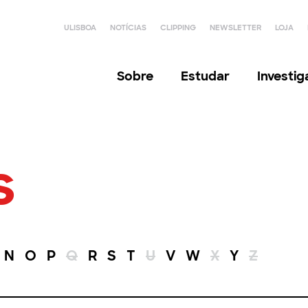
ULISBOA
NOTÍCIAS
CLIPPING
NEWSLETTER
LOJA
Sobre
Estudar
Investi
s
N
O
P
Q
R
S
T
U
V
W
X
Y
Z