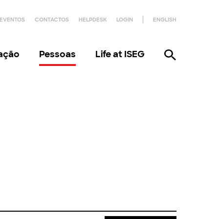
EVENTOS
CONTACTOS
HELPDESK
LOGIN
ENGLISH
gação
Pessoas
Life at ISEG