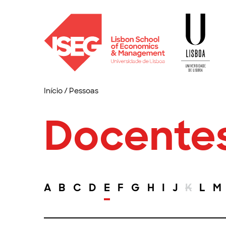
Início
/
Pessoas
Docente
A
B
C
D
E
F
G
H
I
J
K
L
M