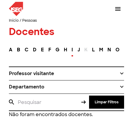
Início
/
Pessoas
Docentes
A
B
C
D
E
F
G
H
I
J
K
L
M
N
O
P
Professor visitante
Departamento
Limpar Filtros
Não foram encontrados docentes.