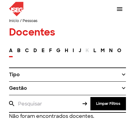
Início
/
Pessoas
Docentes
A
B
C
D
E
F
G
H
I
J
K
L
M
N
O
P
Tipo
Gestão
Limpar Filtros
Não foram encontrados docentes.