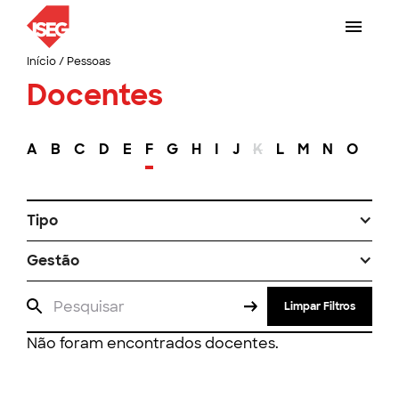
Início
/
Pessoas
Docentes
A
B
C
D
E
F
G
H
I
J
K
L
M
N
O
P
Tipo
Gestão
Limpar Filtros
Não foram encontrados docentes.