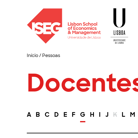
Início
/
Pessoas
Docente
A
B
C
D
E
F
G
H
I
J
K
L
M