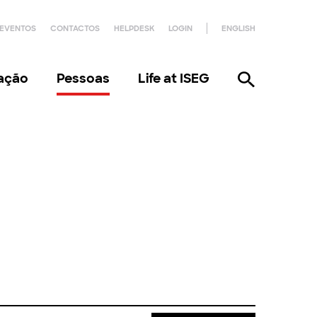
EVENTOS
CONTACTOS
HELPDESK
LOGIN
ENGLISH
gação
Pessoas
Life at ISEG