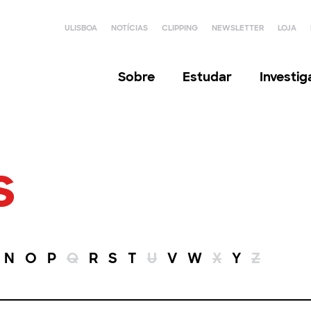
ULISBOA
NOTÍCIAS
CLIPPING
NEWSLETTER
LOJA
Sobre
Estudar
Investi
s
N
O
P
Q
R
S
T
U
V
W
X
Y
Z