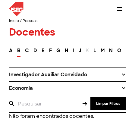
Início
/
Pessoas
Docentes
A
B
C
D
E
F
G
H
I
J
K
L
M
N
O
P
Investigador Auxiliar Convidado
Economia
Limpar Filtros
Não foram encontrados docentes.