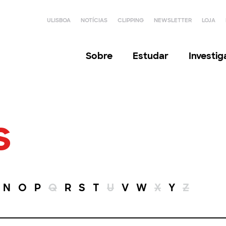
ULISBOA
NOTÍCIAS
CLIPPING
NEWSLETTER
LOJA
Sobre
Estudar
Investi
s
N
O
P
Q
R
S
T
U
V
W
X
Y
Z