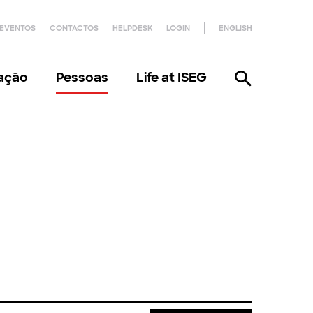
EVENTOS
CONTACTOS
HELPDESK
LOGIN
ENGLISH
gação
Pessoas
Life at ISEG