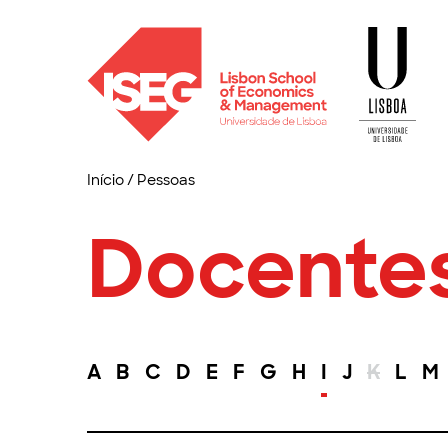
Início
/
Pessoas
Docente
A
B
C
D
E
F
G
H
I
J
K
L
M