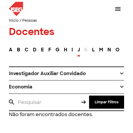
Início
/
Pessoas
Docentes
A
B
C
D
E
F
G
H
I
J
K
L
M
N
O
P
Investigador Auxiliar Convidado
Economia
Limpar Filtros
Não foram encontrados docentes.