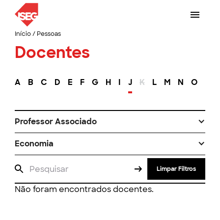
Início
/
Pessoas
Docentes
A
B
C
D
E
F
G
H
I
J
K
L
M
N
O
P
Professor Associado
Economia
Limpar Filtros
Não foram encontrados docentes.