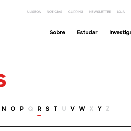
ULISBOA
NOTÍCIAS
CLIPPING
NEWSLETTER
LOJA
Sobre
Estudar
Investi
s
N
O
P
Q
R
S
T
U
V
W
X
Y
Z