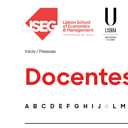
Início
/
Pessoas
Docente
A
B
C
D
E
F
G
H
I
J
K
L
M