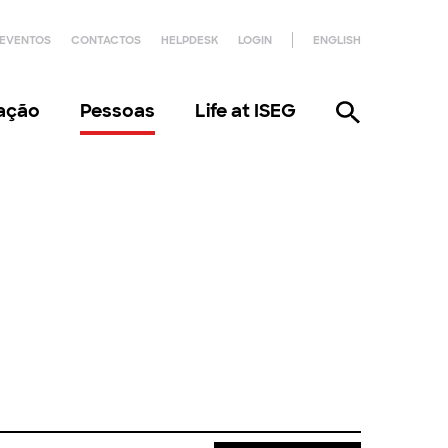
EVENTOS
CONTACTOS
HELPDESK
LOGIN
ENGLISH
gação
Pessoas
Life at ISEG