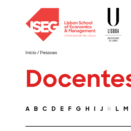
Início
/
Pessoas
Docente
A
B
C
D
E
F
G
H
I
J
K
L
M