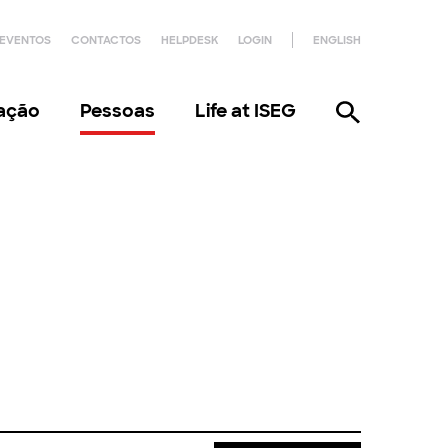
EVENTOS
CONTACTOS
HELPDESK
LOGIN
ENGLISH
gação
Pessoas
Life at ISEG