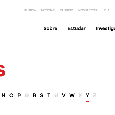
ULISBOA
NOTÍCIAS
CLIPPING
NEWSLETTER
LOJA
Sobre
Estudar
Investi
s
N
O
P
Q
R
S
T
U
V
W
X
Y
Z