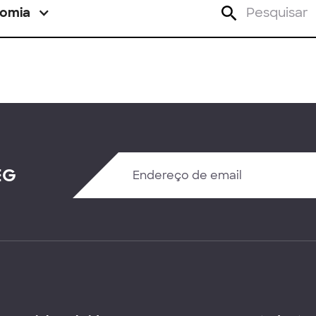
omia
EG