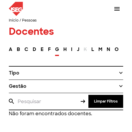
Início
/
Pessoas
Docentes
A
B
C
D
E
F
G
H
I
J
K
L
M
N
O
P
Tipo
Gestão
Limpar Filtros
Não foram encontrados docentes.