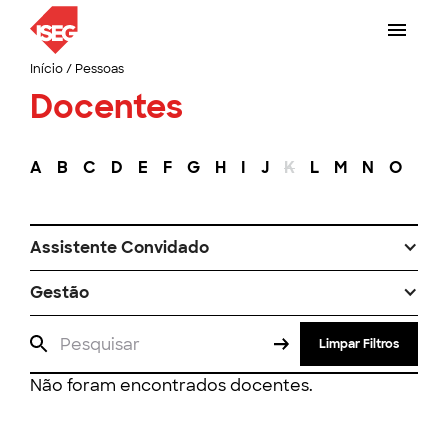
Início
/
Pessoas
Docentes
A
B
C
D
E
F
G
H
I
J
K
L
M
N
O
P
Assistente Convidado
Gestão
Limpar Filtros
Não foram encontrados docentes.