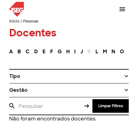
Início
/
Pessoas
Docentes
A
B
C
D
E
F
G
H
I
J
K
L
M
N
O
P
Tipo
Gestão
Limpar Filtros
Não foram encontrados docentes.