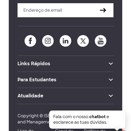
Links Rápidos
Para Estudantes
Atualidade
Copyright © ISEG Lisbon School of Economics
Fala com o nosso
chatbot
e
and Management 2026
esclarece as tuas dúvidas.