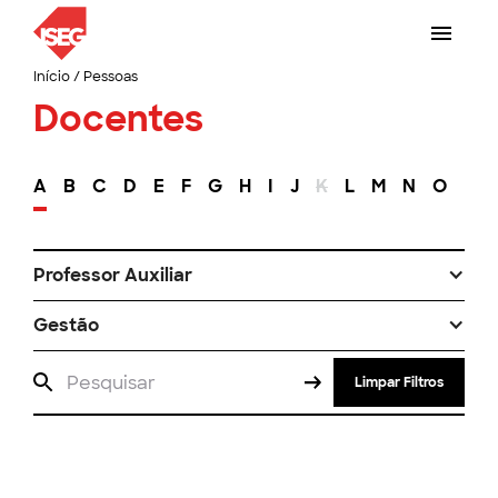
Início
/
Pessoas
Docentes
A
B
C
D
E
F
G
H
I
J
K
L
M
N
O
P
Professor Auxiliar
Gestão
Limpar Filtros