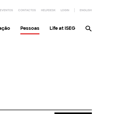
EVENTOS
CONTACTOS
HELPDESK
LOGIN
ENGLISH
gação
Pessoas
Life at ISEG