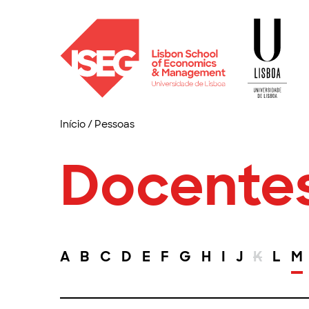
Início
/
Pessoas
Docente
A
B
C
D
E
F
G
H
I
J
K
L
M