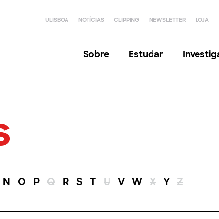
ULISBOA
NOTÍCIAS
CLIPPING
NEWSLETTER
LOJA
Sobre
Estudar
Investi
s
N
O
P
Q
R
S
T
U
V
W
X
Y
Z