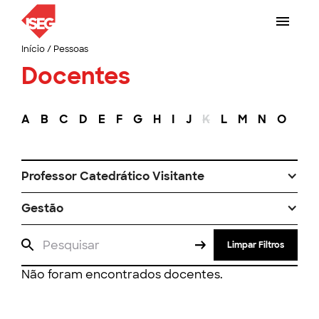
Início
/
Pessoas
Docentes
A
B
C
D
E
F
G
H
I
J
K
L
M
N
O
P
Professor Catedrático Visitante
Gestão
Limpar Filtros
Não foram encontrados docentes.