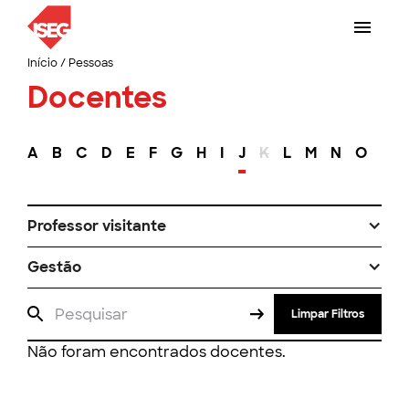
Início
/
Pessoas
Docentes
A
B
C
D
E
F
G
H
I
J
K
L
M
N
O
P
Professor visitante
Gestão
Limpar Filtros
Não foram encontrados docentes.