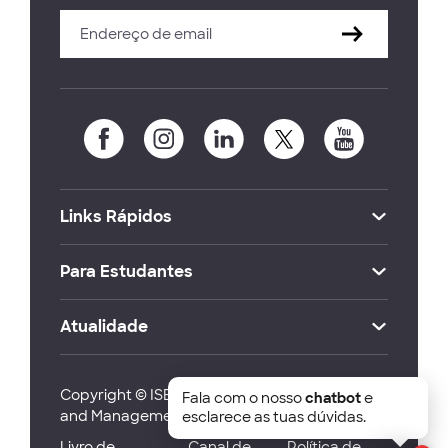
Links Rápidos
Para Estudantes
Atualidade
Copyright © ISEG Lisbon School of Economics
Fala com o nosso
chatbot
e
and Management 2026
esclarece as tuas dúvidas.
Livro de
Canal de
Política de