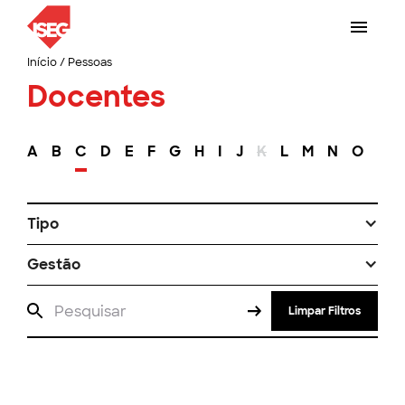
Início
/
Pessoas
Docentes
A
B
C
D
E
F
G
H
I
J
K
L
M
N
O
P
Tipo
Gestão
Limpar Filtros