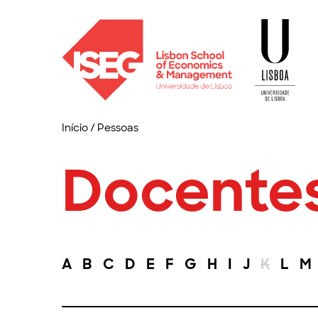
Início
/
Pessoas
Docente
A
B
C
D
E
F
G
H
I
J
K
L
M