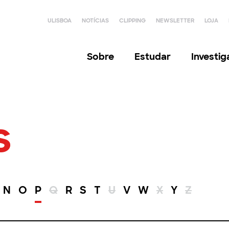
ULISBOA
NOTÍCIAS
CLIPPING
NEWSLETTER
LOJA
Sobre
Estudar
Investi
s
N
O
P
Q
R
S
T
U
V
W
X
Y
Z