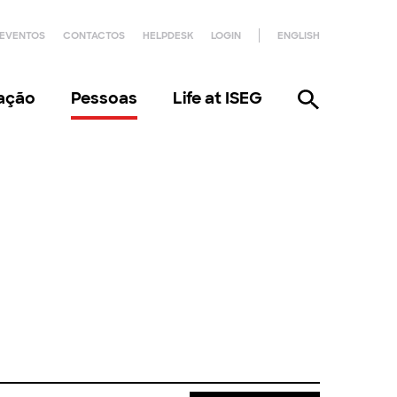
EVENTOS
CONTACTOS
HELPDESK
LOGIN
ENGLISH
gação
Pessoas
Life at ISEG