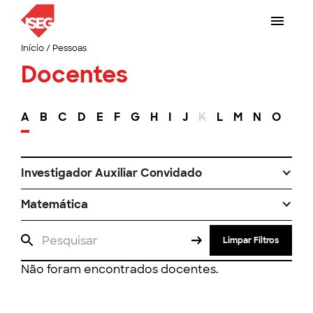
Início
/
Pessoas
Docentes
A
B
C
D
E
F
G
H
I
J
K
L
M
N
O
P
Investigador Auxiliar Convidado
Matemática
Limpar Filtros
Não foram encontrados docentes.