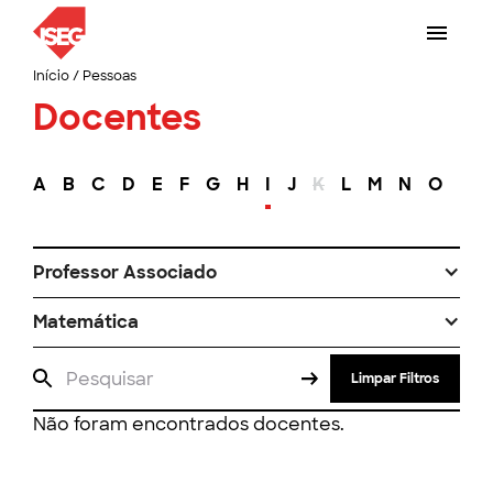
Início
/
Pessoas
Docentes
A
B
C
D
E
F
G
H
I
J
K
L
M
N
O
P
Professor Associado
Matemática
Limpar Filtros
Não foram encontrados docentes.