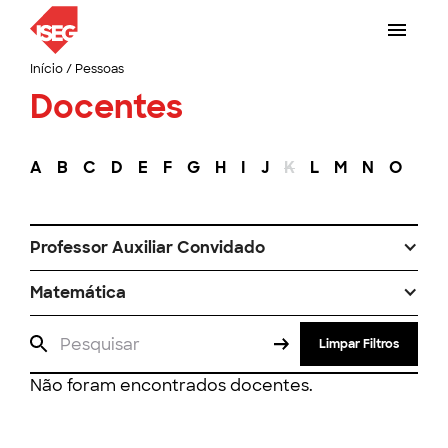
Início
/
Pessoas
Docentes
A
B
C
D
E
F
G
H
I
J
K
L
M
N
O
P
Professor Auxiliar Convidado
Matemática
Limpar Filtros
Não foram encontrados docentes.