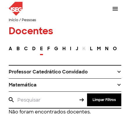
Início
/
Pessoas
Docentes
A
B
C
D
E
F
G
H
I
J
K
L
M
N
O
P
Professor Catedrático Convidado
Matemática
Limpar Filtros
Não foram encontrados docentes.