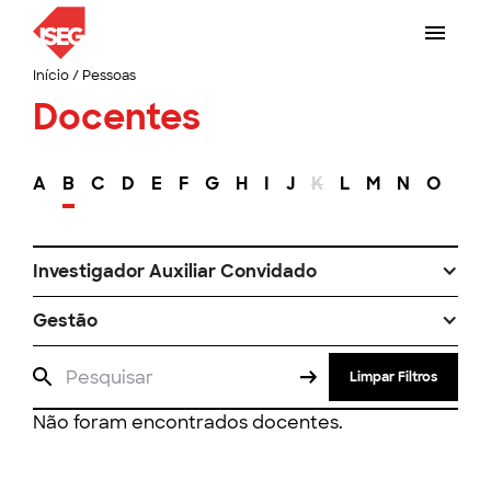
Início
/
Pessoas
Docentes
A
B
C
D
E
F
G
H
I
J
K
L
M
N
O
P
Investigador Auxiliar Convidado
Gestão
Limpar Filtros
Não foram encontrados docentes.