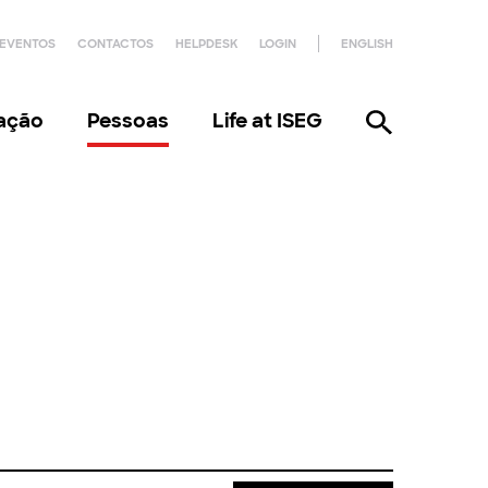
EVENTOS
CONTACTOS
HELPDESK
LOGIN
ENGLISH
gação
Pessoas
Life at ISEG