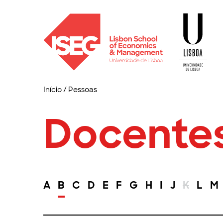
Início
/
Pessoas
Docente
A
B
C
D
E
F
G
H
I
J
K
L
M