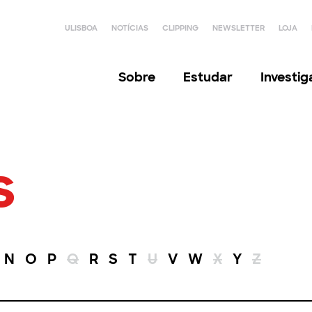
ULISBOA
NOTÍCIAS
CLIPPING
NEWSLETTER
LOJA
Sobre
Estudar
Investi
s
N
O
P
Q
R
S
T
U
V
W
X
Y
Z